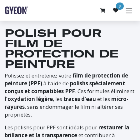
SE RENDRE AU CONTENU
0
POLISH POUR
FILM DE
PROTECTION DE
PEINTURE
Polissez et entretenez votre
film de protection de
peinture (PPF)
à l’aide de
polishs spécialement
conçus et compatibles PPF
. Ces formules éliminent
l’oxydation légère
, les
traces d’eau
et les
micro-
rayures
, sans endommager le film ni altérer ses
propriétés.
Les polishs pour PPF sont idéals pour
restaurer la
brillance et la transparence
et contribuer à