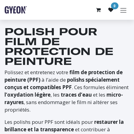
SE RENDRE AU CONTENU
0
POLISH POUR
FILM DE
PROTECTION DE
PEINTURE
Polissez et entretenez votre
film de protection de
peinture (PPF)
à l’aide de
polishs spécialement
conçus et compatibles PPF
. Ces formules éliminent
l’oxydation légère
, les
traces d’eau
et les
micro-
rayures
, sans endommager le film ni altérer ses
propriétés.
Les polishs pour PPF sont idéals pour
restaurer la
brillance et la transparence
et contribuer à