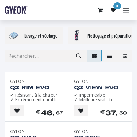
SE RENDRE AU CONTENU
0
Lavage et séchage
Nettoyage et préparation
GYEON
GYEON
Q2 RIM EVO
Q2 VIEW EVO
✔ Résistant à la chaleur
✔ Imperméable
✔ Extrêmement durable
✔ Meilleure visibilité
46
37
€
€
, 67
, 50
Favori de l'été
GYEON
GYEON