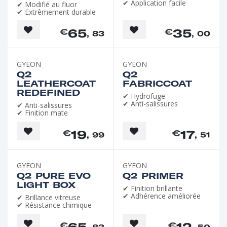
✔ Application facile
✔ Modifié au fluor
✔ Extrêmement durable
65
35
€
€
, 83
, 00
GYEON
GYEON
Q2
Q2
LEATHERCOAT
FABRICCOAT
REDEFINED
✔ Hydrofuge
✔ Anti-salissures
✔ Anti-salissures
✔ Finition mate
19
17
€
€
, 99
, 51
GYEON
GYEON
Q2 PURE EVO
Q2 PRIMER
LIGHT BOX
✔ Finition brillante
✔ Adhérence améliorée
✔ Brillance vitreuse
✔ Résistance chimique
65
12
€
€