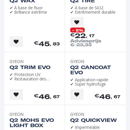
Q2 WAX
Q2 TIRE
✔ À base de fluor
✔ À base de SiO2
✔ Brillance extrême
✔ Extrêmement durable
- 5%
22
€
, 17
Adviesprijs
45
€
, 83
€
23,33
GYEON
GYEON
Q2 TRIM EVO
Q2 CANCOAT
EVO
✔ Protection UV
✔ Restauration des
✔ Application rapide
couleurs
✔ Super hydrofuge
46
46
€
€
, 67
, 67
GYEON
GYEON
Q2 MOHS EVO
Q2 QUICKVIEW
LIGHT BOX
✔ Imperméable