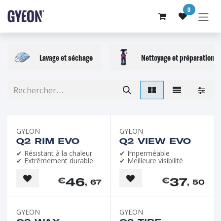
SE RENDRE AU CONTENU
0
Lavage et séchage
Nettoyage et préparation
GYEON
GYEON
Q2 RIM EVO
Q2 VIEW EVO
✔ Résistant à la chaleur
✔ Imperméable
✔ Extrêmement durable
✔ Meilleure visibilité
46
37
€
€
, 67
, 50
Favori de l'été
GYEON
GYEON