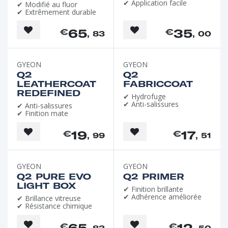
✔ Application facile
✔ Modifié au fluor
✔ Extrêmement durable
65
35
€
€
, 83
, 00
GYEON
GYEON
Q2
Q2
LEATHERCOAT
FABRICCOAT
REDEFINED
✔ Hydrofuge
✔ Anti-salissures
✔ Anti-salissures
✔ Finition mate
19
17
€
€
, 99
, 51
GYEON
GYEON
Q2 PURE EVO
Q2 PRIMER
LIGHT BOX
✔ Finition brillante
✔ Adhérence améliorée
✔ Brillance vitreuse
✔ Résistance chimique
65
12
€
€