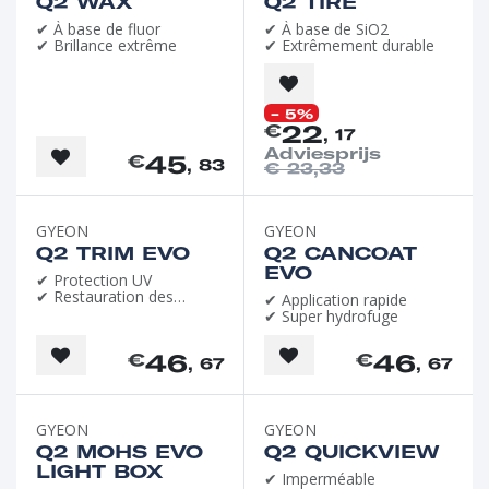
Q2 WAX
Q2 TIRE
✔ À base de fluor
✔ À base de SiO2
✔ Brillance extrême
✔ Extrêmement durable
- 5%
22
€
, 17
Adviesprijs
45
€
, 83
€
23,33
GYEON
GYEON
Q2 TRIM EVO
Q2 CANCOAT
EVO
✔ Protection UV
✔ Restauration des
✔ Application rapide
couleurs
✔ Super hydrofuge
46
46
€
€
, 67
, 67
GYEON
GYEON
Q2 MOHS EVO
Q2 QUICKVIEW
LIGHT BOX
✔ Imperméable