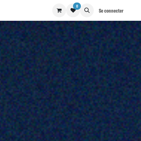
0
S
BLOG
Se connecter