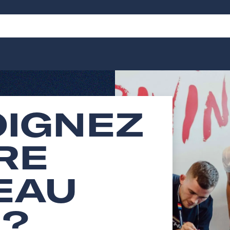
OIGNEZ
RE
EAU
 ?