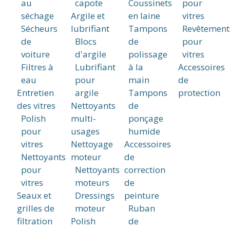
au
capote
Coussinets
pour
séchage
Argile et
en laine
vitres
Sécheurs
lubrifiant
Tampons
Revêtement
de
Blocs
de
pour
voiture
d'argile
polissage
vitres
Filtres à
Lubrifiant
à la
Accessoires
eau
pour
main
de
Entretien
argile
Tampons
protection
des vitres
Nettoyants
de
Polish
multi-
ponçage
pour
usages
humide
vitres
Nettoyage
Accessoires
Nettoyants
moteur
de
pour
Nettoyants
correction
vitres
moteurs
de
Seaux et
Dressings
peinture
grilles de
moteur
Ruban
filtration
Polish
de