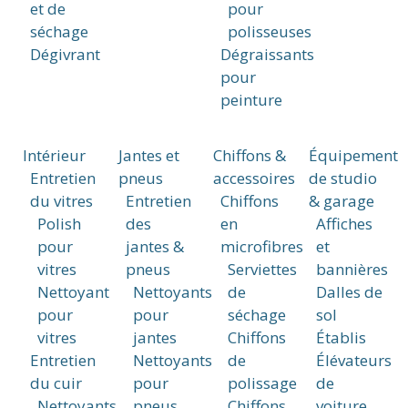
et de
pour
séchage
polisseuses
Dégivrant
Dégraissants
pour
peinture
Intérieur
Jantes et
Chiffons &
Équipement
Entretien
pneus
accessoires
de studio
du vitres
Entretien
Chiffons
& garage
Polish
des
en
Affiches
pour
jantes &
microfibres
et
vitres
pneus
Serviettes
bannières
Nettoyant
Nettoyants
de
Dalles de
pour
pour
séchage
sol
vitres
jantes
Chiffons
Établis
Entretien
Nettoyants
de
Élévateurs
du cuir
pour
polissage
de
Nettoyants
pneus
Chiffons
voiture