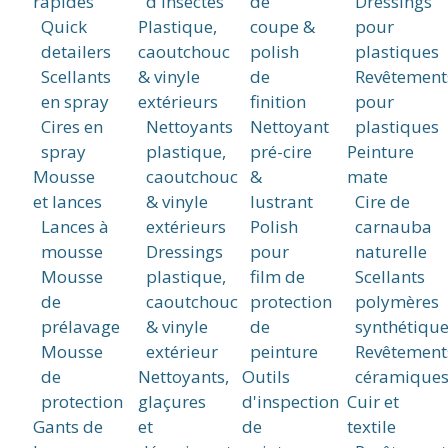
rapides
d'insectes
de
Dressings
Quick
Plastique,
coupe &
pour
detailers
caoutchouc
polish
plastiques
Scellants
& vinyle
de
Revêtement
en spray
extérieurs
finition
pour
Cires en
Nettoyants
Nettoyant
plastiques
spray
plastique,
pré-cire
Peinture
Mousse
caoutchouc
&
mate
et lances
& vinyle
lustrant
Cire de
Lances à
extérieurs
Polish
carnauba
mousse
Dressings
pour
naturelle
Mousse
plastique,
film de
Scellants
de
caoutchouc
protection
polymères
prélavage
& vinyle
de
synthétique
Mousse
extérieur
peinture
Revêtement
de
Nettoyants,
Outils
céramique
protection
glaçures
d'inspection
Cuir et
Gants de
et
de
textile