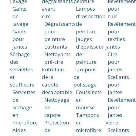
Lavage
dégraissants
peinture
Revêtement
Gants
avant
Lampes
pour
de
cire
d'inspection
cuir
lavage
Dégraissants
de
Revêtement
Gants
pour
peinture
pour
pour
peinture
Jauges
textiles
jantes
Lustrants
d'épaisseur
Jantes
Séchage
Nettoyants
de
Cire
des
pré-cire
peinture
pour
serviettes
Entretien
Tampons
jantes
et
de la
de
Scellants
souffleurs
capote
polissage
pour
Serviettes
décapotable
Coussinets
jantes
de
Nettoyage
en
Revêtement
séchage
de
mousse
pour
en
capote
Tampons
jantes
microfibre
Protection
en
Verre
Aides
de
microfibre
Scellants