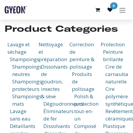
SE RENDRE AU CONTENU
0
Product Categories
Lavage et
Nettoyage
Correction
Protection
séchage
et
de
Peinture
Shampoings
préparation
peinture &
brillante
Shampoings
Dissolvants
polissage
Cire de
neutres
de
Produits
carnauba
Shampoings
goudron,
de
naturelle
protecteurs
insectes
polissage
Cire
Shampoings
& sève
Polish &
polymère
mats
Dégoudronneurs
protection
synthétiqu
Lavage
Éliminateurs
tout-en-
Revêtement
sans eau
de fer
un
céramique
Détaillants
Dissolvants
Composé
Plastique