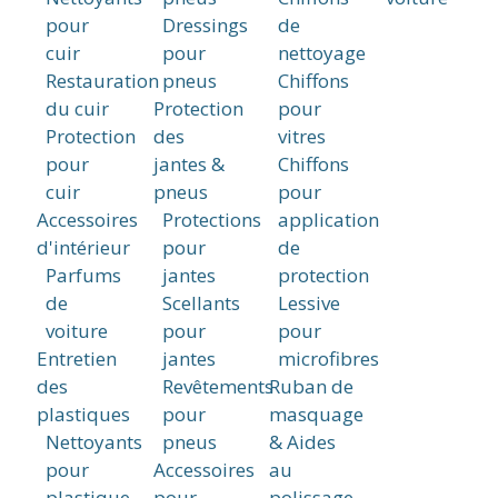
pour
Dressings
de
cuir
pour
nettoyage
Restauration
pneus
Chiffons
du cuir
Protection
pour
Protection
des
vitres
pour
jantes &
Chiffons
cuir
pneus
pour
Accessoires
Protections
application
d'intérieur
pour
de
Parfums
jantes
protection
de
Scellants
Lessive
voiture
pour
pour
Entretien
jantes
microfibres
des
Revêtements
Ruban de
plastiques
pour
masquage
Nettoyants
pneus
& Aides
pour
Accessoires
au
plastique
pour
polissage