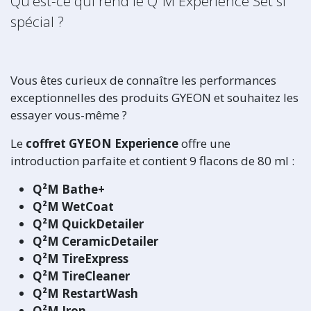
Qu'est-ce qui rend le Q²M Experience Set si
spécial ?
Vous êtes curieux de connaître les performances
exceptionnelles des produits GYEON et souhaitez les
essayer vous-même ?
Le
coffret GYEON Experience
offre une
introduction parfaite et contient 9 flacons de 80 ml :
Q²M Bathe+
Q²M WetCoat
Q²M QuickDetailer
Q²M CeramicDetailer
Q²M TireExpress
Q²M TireCleaner
Q²M RestartWash
Q²M Iron