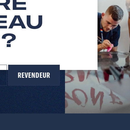
RE
EAU
 ?
REVENDEUR