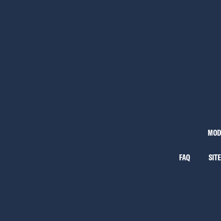
MOD
FAQ
SIT