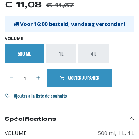
€
11,08
€
11,67
Voor 16:00 besteld, vandaag verzonden!
VOLUME
500 ML
1 L
4 L
AJOUTER AU PANIER
Ajouter à la liste de souhaits
Spécifications
VOLUME
500 ml
,
1 L
,
4 L