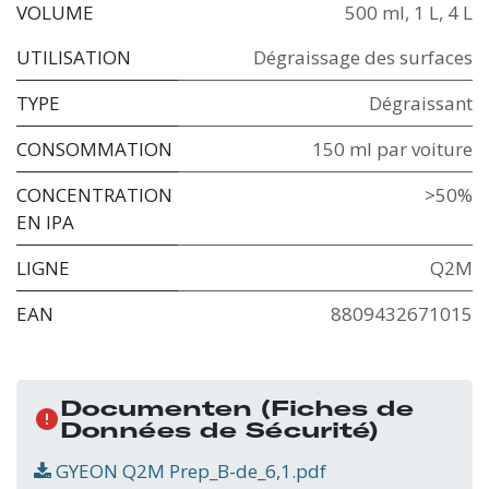
VOLUME
500 ml
,
1 L
,
4 L
UTILISATION
Dégraissage des surfaces
TYPE
Dégraissant
CONSOMMATION
150 ml par voiture
CONCENTRATION
>50%
EN IPA
LIGNE
Q2M
EAN
8809432671015
Documenten
(Fiches de
Données de Sécurité)
GYEON Q2M Prep_B-de_6,1.pdf