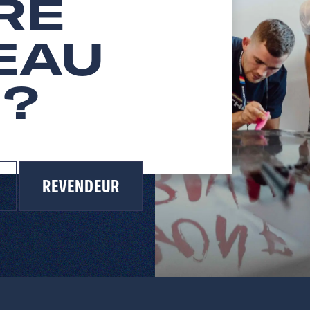
RE
EAU
 ?
REVENDEUR