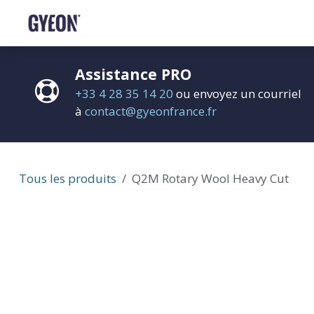
SE RENDRE AU CONTENU
BOUTIQUE
LE RÉSEAU
FORMATIONS
FAQ
Assistance PRO
+33 4 28 35 14 20
ou envoyez un courriel
à
contact@gyeonfrance.fr
Tous les produits
Q2M Rotary Wool Heavy Cut