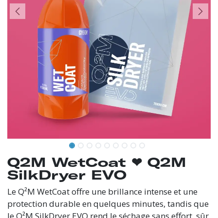
Q2M WetCoat ❤︎⁠ Q2M
SilkDryer EVO
Le Q²M WetCoat offre une brillance intense et une
protection durable en quelques minutes, tandis que
le Q²M SilkDryer EVO rend le séchage sans effort, sûr