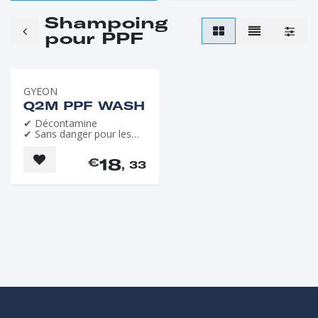
Shampoing
pour PPF
GYEON
Q2M PPF WASH
✔ Décontamine
✔ Sans danger pour les
films
18
€
, 33