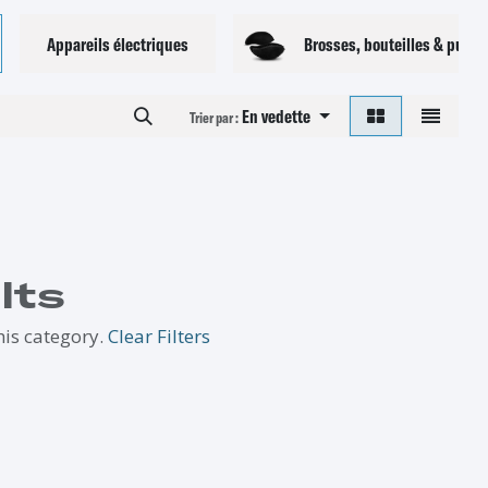
Appareils électriques
Brosses, bouteilles & pulvé
En vedette
Trier par :
lts
his category.
Clear Filters