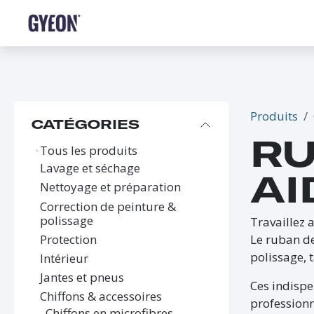
SE RENDRE AU CONTENU
BOUTIQUE
LE RÉSEAU
FORMATIONS
FAQ
Produits
CATÉGORIES
RU
Tous les produits
Lavage et séchage
AI
Nettoyage et préparation
Correction de peinture &
polissage
Travaillez 
Protection
Le ruban de
polissage, 
Intérieur
Jantes et pneus
Ces indispe
Chiffons & accessoires
professionn
Chiffons en microfibres