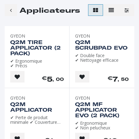
Applicateurs
GYEON
GYEON
Q2M TIRE
Q2M
APPLICATOR (2
SCRUBPAD EVO
PACK)
✔ Double face
✔ Nettoyage efficace
✔ Ergonomique
✔ Précis
5
7
€
€
, 00
, 50
GYEON
GYEON
Q2M
Q2M MF
APPLICATOR
APPLICATOR
EVO (2 PACK)
✔ Perte de produit
minimale ✔ Couverture
✔ Ergonomique
uniforme
✔ Non pelucheux