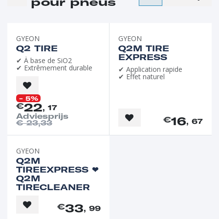
pour pneus
Favori de l'été
GYEON
GYEON
Q2 TIRE
Q2M TIRE
EXPRESS
✔ À base de SiO2
✔ Extrêmement durable
✔ Application rapide
✔ Effet naturel
- 5%
22
€
, 17
Adviesprijs
16
€
, 67
€
23,33
GYEON
Q2M
TIREEXPRESS ❤︎⁠
Q2M
TIRECLEANER
33
€
, 99