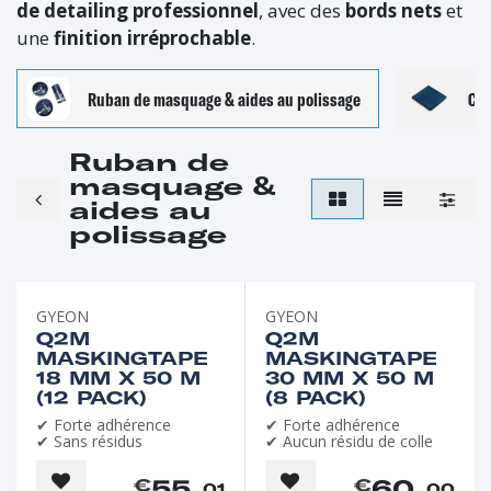
de detailing professionnel
, avec des
bords nets
et
une
finition irréprochable
.
Ruban de masquage & aides au polissage
Chi
Ruban de
masquage &
aides au
polissage
GYEON
GYEON
Q2M
Q2M
MASKINGTAPE
MASKINGTAPE
18 MM X 50 M
30 MM X 50 M
(12 PACK)
(8 PACK)
✔ Forte adhérence
✔ Forte adhérence
✔ Sans résidus
✔ Aucun résidu de colle
55
60
€
€
, 01
, 00