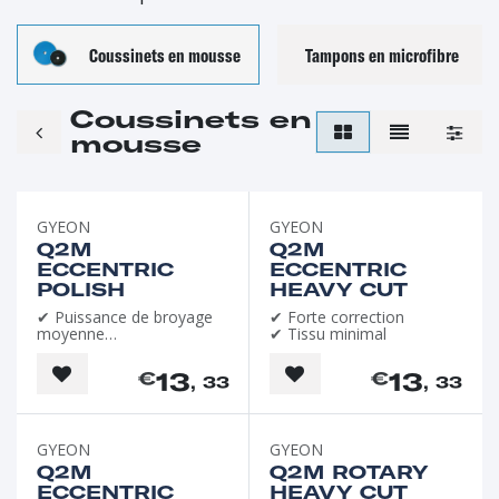
Coussinets en mousse
Tampons en microfibre
Coussinets en
mousse
GYEON
GYEON
Q2M
Q2M
ECCENTRIC
ECCENTRIC
POLISH
HEAVY CUT
✔ Puissance de broyage
✔ Forte correction
moyenne
✔ Tissu minimal
✔ Finition sans poussière
13
13
€
€
, 33
, 33
GYEON
GYEON
Q2M
Q2M ROTARY
ECCENTRIC
HEAVY CUT