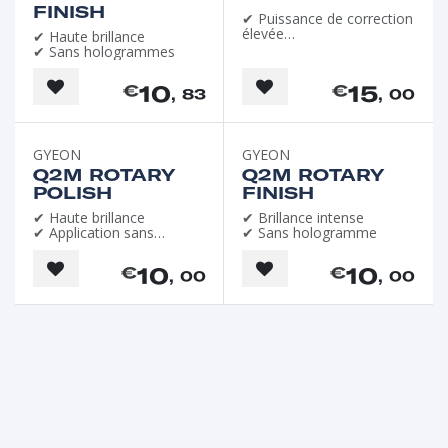
FINISH
✔ Puissance de correction
élevée
✔ Haute brillance
✔ Production de
✔ Sans hologrammes
poussière minimale
10
15
€
€
, 83
, 00
GYEON
GYEON
Q2M ROTARY
Q2M ROTARY
POLISH
FINISH
✔ Haute brillance
✔ Brillance intense
✔ Application sans
✔ Sans hologramme
poussière
10
10
€
€
, 00
, 00