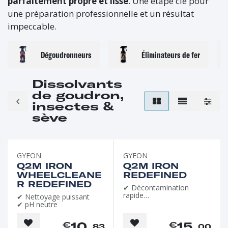
parfaitement propre et lisse
. Une étape clé pour
une préparation professionnelle et un résultat
impeccable.
Dégoudronneurs
Éliminateurs de fer
Dissolvants
de goudron,
insectes &
sève
GYEON
GYEON
Q2M IRON
Q2M IRON
WHEELCLEANE
REDEFINED
R REDEFINED
✔ Décontamination
rapide
✔ Nettoyage puissant
✔ pH neutre
✔ pH neutre
10
15
€
€
, 83
, 00