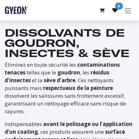
SE RENDRE AU CONTENU
0
DISSOLVANTS DE
GOUDRON,
INSECTES & SÈVE
Éliminez en toute sécurité les
contaminations
tenaces
telles que le
goudron
, les
résidus
d’insectes
et la
sève d’arbre
. Ces nettoyants
puissants mais
respectueux de la peinture
dissolvent les salissures sans frottement excessif,
garantissant un nettoyage efficace sans risque de
rayures.
Indispensables
avant le polissage ou l’application
d’un coating
, ces produits assurent une
surface