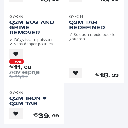
Favori de l'été
GYEON
GYEON
Q2M BUG AND
Q2M TAR
GRIME
REDEFINED
REMOVER
✔ Solution rapide pour le
goudron
✔ Dégraissant puissant
✔ pH neutre
✔ Sans danger pour les
revêtements
- 5%
11
€
, 08
Adviesprijs
18
€
, 33
€
11,67
GYEON
Q2M IRON ❤︎⁠
Q2M TAR
39
€
, 99