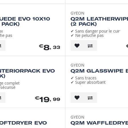
GYEON
UEDE EVO 10X10
Q2M LEATHERWIP
 PACK)
(2 PACK)
ux
✔ Sans danger pour le cuir
he pas
✔ Ne peluche pas
8
€
, 33
GYEON
NTERIORPACK EVO
Q2M GLASSWIPE 
K)
✔ Sans traces
✔ Super absorbant
ge complet
 sécurisé
19
€
, 99
GYEON
OFTDRYER EVO
Q2M WAFFLEDRYE