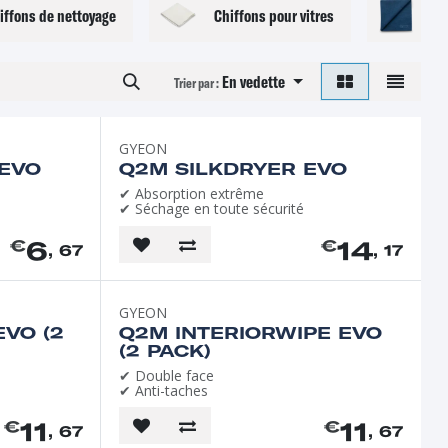
iffons de nettoyage
Chiffons pour vitres
Ch
En vedette
Trier par :
GYEON
 EVO
Q2M SILKDRYER EVO
✔ Absorption extrême
✔ Séchage en toute sécurité
6
14
€
€
, 67
, 17
GYEON
VO (2
Q2M INTERIORWIPE EVO
(2 PACK)
✔ Double face
✔ Anti-taches
11
11
€
€
, 67
, 67