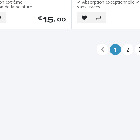
on extrême
✔ Absorption exceptionnelle 
n de la peinture
sans traces
15
€
, 00
1
2