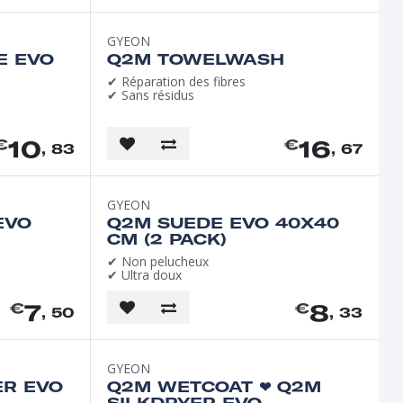
GYEON
E EVO
Q2M TOWELWASH
✔ Réparation des fibres
✔ Sans résidus
10
16
€
€
, 83
, 67
GYEON
EVO
Q2M SUEDE EVO 40X40
CM (2 PACK)
✔ Non pelucheux
✔ Ultra doux
7
8
€
€
, 50
, 33
GYEON
R EVO
Q2M WETCOAT ❤︎⁠ Q2M
SILKDRYER EVO