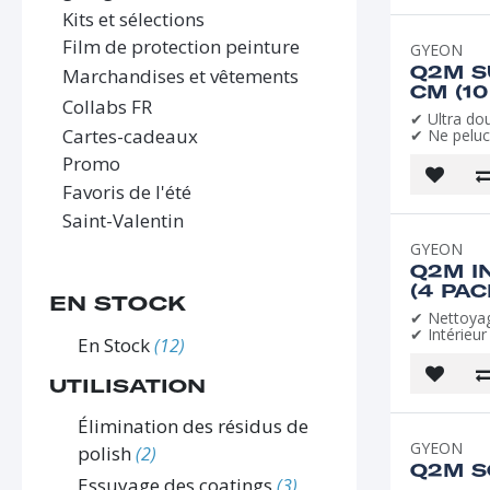
Kits et sélections
Film de protection peinture
GYEON
Q2M S
Marchandises et vêtements
CM (10
Collabs FR
✔ Ultra do
Cartes-cadeaux
✔ Ne peluc
Promo
Favoris de l'été
Saint-Valentin
GYEON
Q2M I
(4 PAC
EN STOCK
✔ Nettoya
✔ Intérieur
En Stock
(12)
UTILISATION
Élimination des résidus de
GYEON
polish
(2)
Q2M S
Essuyage des coatings
(3)