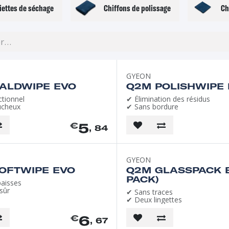
iettes de séchage
Chiffons de polissage
Ch
GYEON
ALDWIPE EVO
Q2M POLISHWIPE
ctionnel
✔ Élimination des résidus
ucheux
✔ Sans bordure
5
€
, 84
GYEON
OFTWIPE EVO
Q2M GLASSPACK E
PACK)
paisses
sûr
✔ Sans traces
✔ Deux lingettes
6
€
, 67