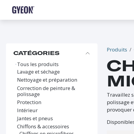
SE RENDRE AU CONTENU
BOUTIQUE
LE RÉSEAU
FORMATIONS
FAQ
Produits
CATÉGORIES
CH
Tous les produits
Lavage et séchage
MI
Nettoyage et préparation
Correction de peinture &
polissage
Travaillez 
Protection
polissage et
provoquer 
Intérieur
Jantes et pneus
Disponibles
Chiffons & accessoires
Chiffons en microfibres