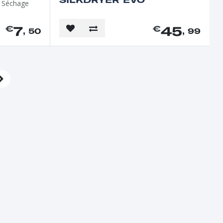
✔ Séchage
7
45
€
€
, 50
, 99