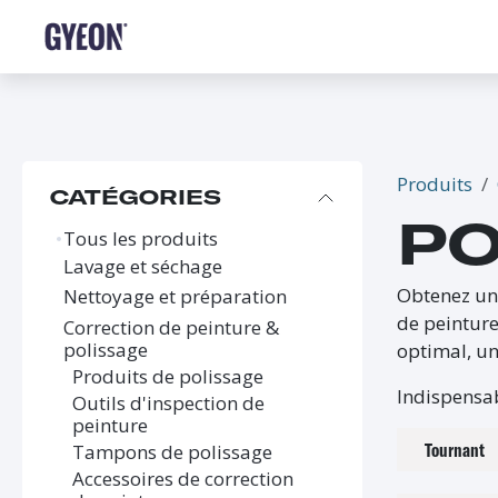
SE RENDRE AU CONTENU
BOUTIQUE
LE RÉSEAU
FORMATIONS
FAQ
Produits
CATÉGORIES
PO
Tous les produits
Lavage et séchage
Obtenez un 
Nettoyage et préparation
de peinture
Correction de peinture &
polissage
optimal, un
Produits de polissage
Indispensab
Outils d'inspection de
peinture
Tournant
Tampons de polissage
Accessoires de correction