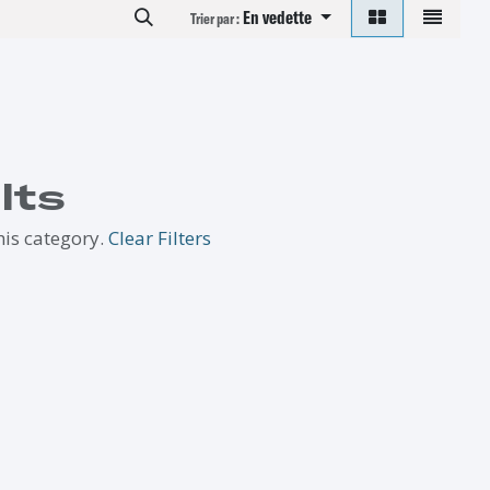
En vedette
Trier par :
lts
his category.
Clear Filters