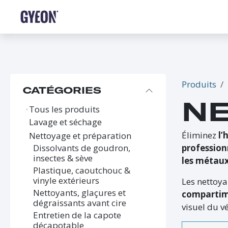
SE RENDRE AU CONTENU
BOUTIQUE
LE RÉSEAU
FORMATIONS
FAQ
Produits
CATÉGORIES
NE
Tous les produits
Lavage et séchage
Éliminez
l’
Nettoyage et préparation
profession
Dissolvants de goudron,
insectes & sève
les métaux
Plastique, caoutchouc &
vinyle extérieurs
Les nettoya
Nettoyants, glaçures et
compartim
dégraissants avant cire
visuel du v
Entretien de la capote
décapotable