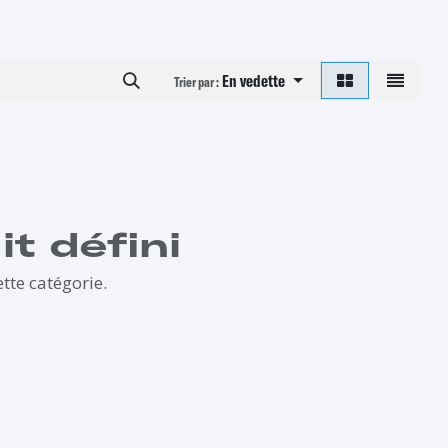
En vedette
Trier par :
t défini
tte catégorie.