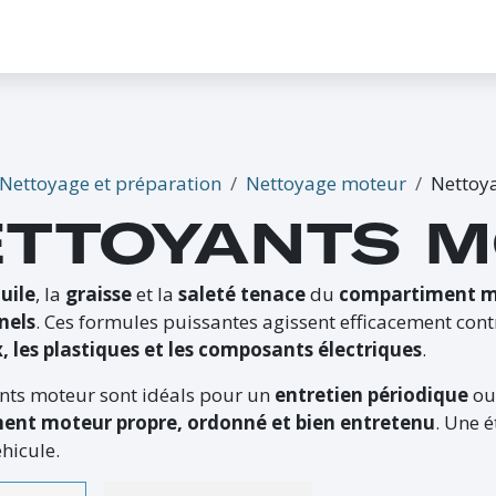
CONTACTEZ-NOUS
PROMO
ÉVÉNEMENTS
G-CREDITS
INFLUENCEUR
Nettoyage et préparation
Nettoyage moteur
Nettoy
TTOYANTS 
huile
, la
graisse
et la
saleté tenace
du
compartiment m
nels
. Ces formules puissantes agissent efficacement cont
, les plastiques et les composants électriques
.
nts moteur sont idéals pour un
entretien périodique
ou
ent moteur propre, ordonné et bien entretenu
. Une é
éhicule.