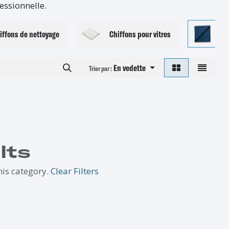
essionnelle.
iffons de nettoyage
Chiffons pour vitres
Ch
En vedette
Trier par :
lts
his category.
Clear Filters