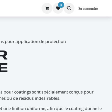
0
S
BLOG
Se connecter
ns pour application de protection
R
E
ons pour coatings sont spécialement conçus pour
ches ou de résidus indésirables.
t une finition uniforme, afin que le coating donne le