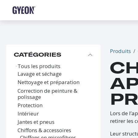
SE RENDRE AU CONTENU
BOUTIQUE
LE RÉSEAU
FORMATIONS
FAQ
Produits
CATÉGORIES
CH
Tous les produits
Lavage et séchage
AP
Nettoyage et préparation
Correction de peinture &
PR
polissage
Protection
Lors de l’a
Intérieur
retirer les 
Jantes et pneus
Chiffons & accessoires
Leur struct
Chiffons en microfibres