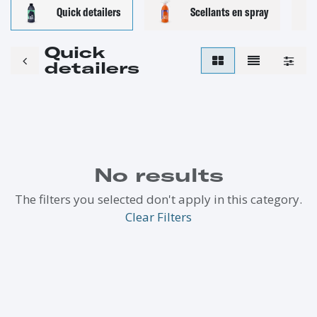
Quick detailers
Scellants en spray
C
Quick
detailers
No results
The filters you selected don't apply in this category.
Clear Filters