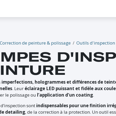
CONTACTEZ-NOUS
PROMO
ÉVÉNEMENTS
G-CREDITS
INFLUENCEUR
Correction de peinture & polissage
Outils d'inspection
MPES D'INS
INTURE
s
imperfections, hologrammes et différences de teint
nelles
. Leur
éclairage LED puissant et fidèle aux coule
er le polissage ou
l’application d’un coating
.
d’inspection sont
indispensables pour une finition irr
de detailing
, de la correction à la protection. Un outil es