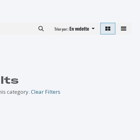
En vedette
Trier par :
lts
his category.
Clear Filters