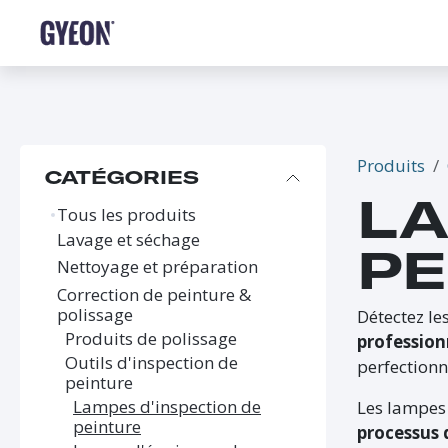
SE RENDRE AU CONTENU
BOUTIQUE
LE RÉSEAU
FORMATIONS
FAQ
Produits
CATÉGORIES
LA
Tous les produits
Lavage et séchage
PE
Nettoyage et préparation
Correction de peinture &
polissage
Détectez le
Produits de polissage
profession
Outils d'inspection de
perfectionn
peinture
Lampes d'inspection de
Les lampes 
peinture
processus 