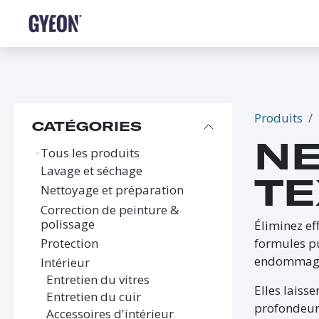
SE RENDRE AU CONTENU
BOUTIQUE
LE RÉSEAU
FORMATIONS
FAQ
Produits
CATÉGORIES
NE
Tous les produits
Lavage et séchage
TE
Nettoyage et préparation
Correction de peinture &
polissage
Éliminez ef
Protection
formules pu
endommager
Intérieur
Entretien du vitres
Elles laiss
Entretien du cuir
profondeur
Accessoires d'intérieur