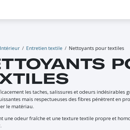
CONTACTEZ-NOUS
PROMO
ÉVÉNEMENTS
G-CREDITS
INFLUENCEUR
Intérieur
Entretien textile
Nettoyants pour textiles
TTOYANTS P
XTILES
ficacement les taches, salissures et odeurs indésirables g
issantes mais respectueuses des fibres pénètrent en prof
 le matériau.
ent une odeur fraîche et une texture textile propre et hom
.