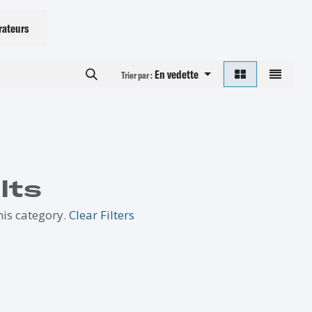
rateurs
En vedette
Trier par :
lts
his category.
Clear Filters