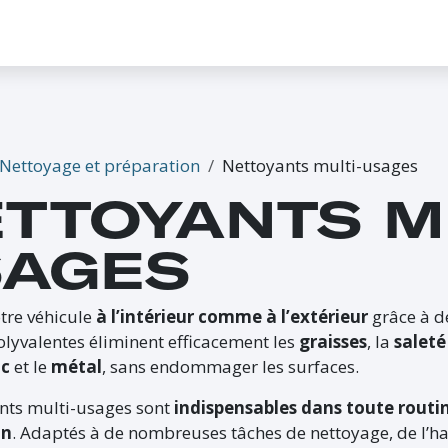
CONTACTEZ-NOUS
PROMO
ÉVÉNEMENTS
G-CREDITS
INFLUENCEUR
Nettoyage et préparation
Nettoyants multi-usages
TTOYANTS M
SAGES
tre véhicule
à l’intérieur comme à l’extérieur
grâce à 
lyvalentes éliminent efficacement les
graisses
, la
salet
uc
et le
métal
, sans endommager les surfaces.
ants multi-usages sont
indispensables dans toute routin
on
. Adaptés à de nombreuses tâches de nettoyage, de l’ha