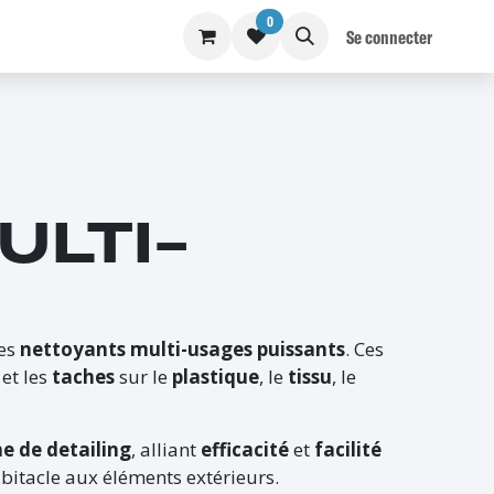
0
S
BLOG
Se connecter
ULTI-
des
nettoyants multi-usages puissants
. Ces
é
et les
taches
sur le
plastique
, le
tissu
, le
e de detailing
, alliant
efficacité
et
facilité
bitacle aux éléments extérieurs.