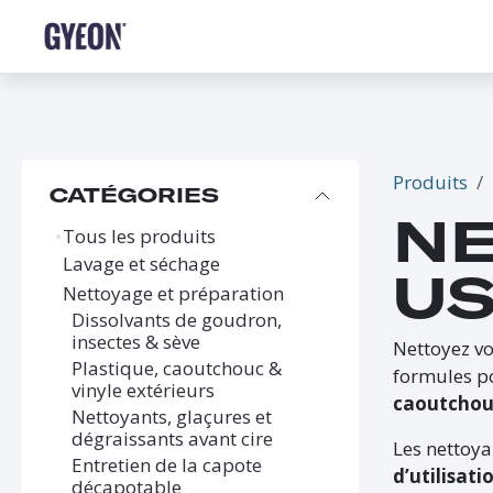
SE RENDRE AU CONTENU
BOUTIQUE
LE RÉSEAU
FORMATIONS
FAQ
Produits
CATÉGORIES
NE
Tous les produits
Lavage et séchage
U
Nettoyage et préparation
Dissolvants de goudron,
insectes & sève
Nettoyez vo
Plastique, caoutchouc &
formules po
vinyle extérieurs
caoutcho
Nettoyants, glaçures et
dégraissants avant cire
Les nettoy
Entretien de la capote
d’utilisati
décapotable