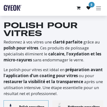
SE RENDRE AU CONTENU
0
POLISH POUR
VITRES
Redonnez à vos vitres une
clarté parfaite
grâce au
polish pour vitres
. Ces produits de polissage
spécialisés éliminent le
calcaire, l’oxydation et les
micro-rayures
sans endommager le verre.
Le polish pour vitres est idéal en
préparation avant
l’application d’un coating pour vitres
ou pour
restaurer la visibilité et la transparence
après une
utilisation intensive. Une étape essentielle pour un
résultat net et professionnel.
Polish pour vitres
Nettoyants pour vitres