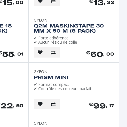
15
13
€
€
, 00
, 33
GYEON
E 18
Q2M MASKINGTAPE 30
CK)
MM X 50 M (8 PACK)
✔ Forte adhérence
✔ Aucun résidu de colle
55
60
€
€
, 01
, 00
GYEON
PRISM MINI
✔ Format compact
✔ Contrôle des couleurs parfait
22
99
€
€
, 50
, 17
GYEON