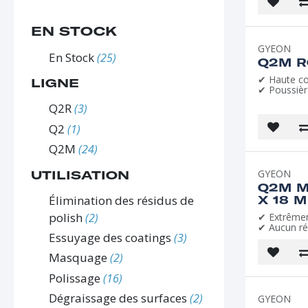
EN STOCK
GYEON
En Stock
(25)
Q2M R
✔ Haute co
LIGNE
✔ Poussièr
Q2R
(3)
Q2
(1)
Q2M
(24)
GYEON
UTILISATION
Q2M M
Élimination des résidus de
X 18 M
polish
(2)
✔ Extrêmem
✔ Aucun ré
Essuyage des coatings
(3)
Masquage
(2)
Polissage
(16)
Dégraissage des surfaces
(2)
GYEON