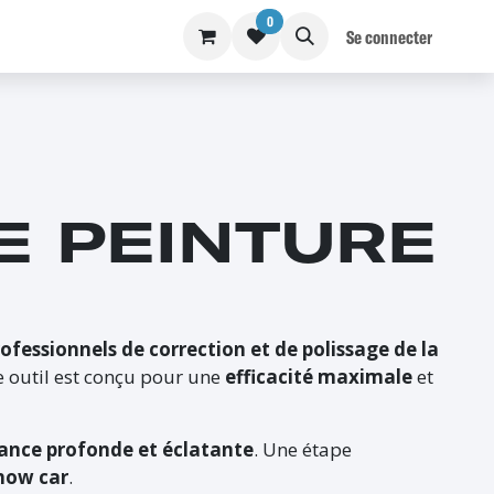
0
S
BLOG
Se connecter
E PEINTURE
ofessionnels de correction et de polissage de la
e outil est conçu pour une
efficacité maximale
et
lance profonde et éclatante
. Une étape
show car
.