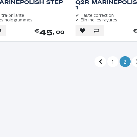
ARINEPOLISH STEP
Q2R MARINEPOLIS
1
ltra-brillante
✔ Haute correction
les hologrammes
✔ Élimine les rayures
45
€
, 00
1
2