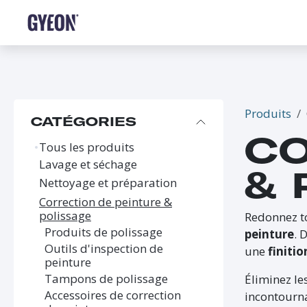
SE RENDRE AU CONTENU
BOUTIQUE
LE RÉSEAU
FORMATIONS
FAQ
Produits
CATÉGORIES
CO
Tous les produits
Lavage et séchage
& 
Nettoyage et préparation
Correction de peinture &
polissage
Redonnez t
Produits de polissage
peinture
. 
Outils d'inspection de
une
finiti
peinture
Tampons de polissage
Éliminez le
Accessoires de correction
incontourn