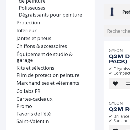
de peinture
Polisseuses
Prod
Dégraissants pour peinture
Protection
Intérieur
Jantes et pneus
Chiffons & accessoires
GYEON
Équipement de studio &
Q2M D
garage
PACK)
Kits et sélections
✔ Dégraiss
✔ Compact 
Film de protection peinture
Marchandises et vêtements
Collabs FR
Cartes-cadeaux
GYEON
Promo
Q2M R
Favoris de l'été
✔ Brillance
Saint-Valentin
✔ Sans ho