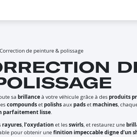
CONTACTEZ-NOUS
PROMO
ÉVÉNEMENTS
G-CREDITS
INFLUENCEUR
Correction de peinture & polissage
RRECTION D
POLISSAGE
oute sa
brillance
à votre véhicule grâce à des
produits pr
Des
compounds
et
polishs
aux
pads
et
machines
, chaqu
on parfaitement lisse
.
s
rayures
,
l’oxydation
et les
swirls
, et restaurez une
bril
able pour obtenir une
finition impeccable digne d’un 