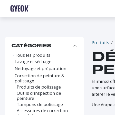
SE RENDRE AU CONTENU
BOUTIQUE
LE RÉSEAU
FORMATIONS
FAQ
Produits
CATÉGORIES
DÉ
Tous les produits
Lavage et séchage
PE
Nettoyage et préparation
Correction de peinture &
polissage
Éliminez ef
Produits de polissage
une surface
Outils d'inspection de
altérer le ve
peinture
Tampons de polissage
Une étape e
Accessoires de correction