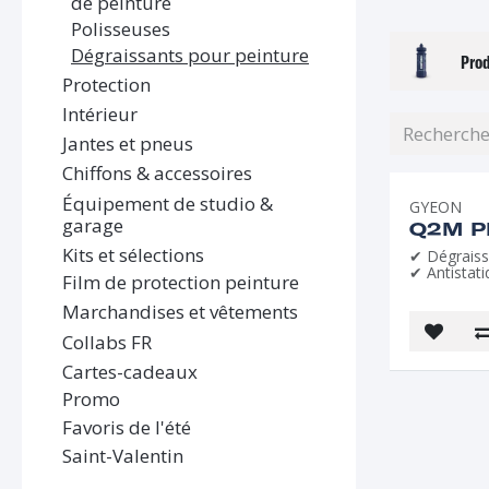
de peinture
Polisseuses
Dégraissants pour peinture
Prod
Protection
Intérieur
Jantes et pneus
Chiffons & accessoires
Équipement de studio &
GYEON
garage
Q2M P
Kits et sélections
✔ Dégraiss
✔ Antistat
Film de protection peinture
Marchandises et vêtements
Collabs FR
Cartes-cadeaux
Promo
Favoris de l'été
Saint-Valentin