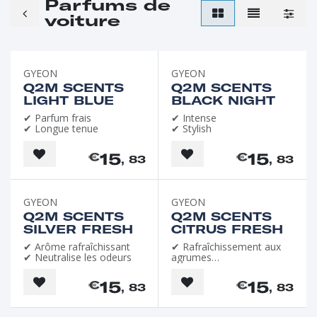
Parfums de
voiture
GYEON
GYEON
Q2M SCENTS
Q2M SCENTS
LIGHT BLUE
BLACK NIGHT
✔ Parfum frais
✔ Intense
✔ Longue tenue
✔ Stylish
15
15
€
€
, 83
, 83
GYEON
GYEON
Q2M SCENTS
Q2M SCENTS
SILVER FRESH
CITRUS FRESH
✔ Arôme rafraîchissant
✔ Rafraîchissement aux
✔ Neutralise les odeurs
agrumes
✔ Neutralisation des
odeurs
15
15
€
€
, 83
, 83