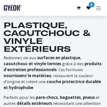
SE RENDRE AU CONTENU
0
PLASTIQUE,
CAOUTCHOUC &
VINYLE
EXTÉRIEURS
Redonnez vie aux
surfaces en plastique,
caoutchouc et vinyle ternies
grâce à des
produits
d’entretien professionnels
. Ces formules
nourrissent le matériau
, restaurent la couleur
d’origine et créent une
couche protectrice durable
et hydrophobe
.
Parfaits pour les
pare-chocs, baguettes, pneus
et
autres
détails extérieurs
nécessitant une attention