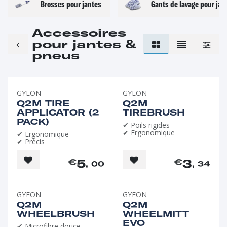
Brosses pour jantes
Gants de lavage pour jan
Accessoires
pour jantes &
pneus
GYEON
GYEON
Q2M TIRE
Q2M
APPLICATOR (2
TIREBRUSH
PACK)
✔ Poils rigides
✔ Ergonomique
✔ Ergonomique
✔ Précis
5
3
€
€
, 00
, 34
GYEON
GYEON
Q2M
Q2M
WHEELBRUSH
WHEELMITT
EVO
✔ Microfibre douce