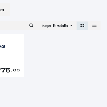
ses
En vedette
Trier par :
AG
75
€
, 00