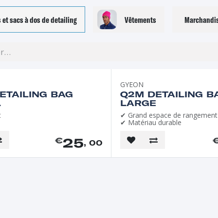
 et sacs à dos de detailing
Vêtements
Marchandi
GYEON
ETAILING BAG
Q2M DETAILING B
L
LARGE
t
✔ Grand espace de rangement
é
✔ Matériau durable
25
€
, 00