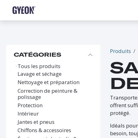
SE RENDRE AU CONTENU
BOUTIQUE
LE RÉSEAU
FORMATIONS
FAQ
Produits
CATÉGORIES
SA
Tous les produits
Lavage et séchage
DE
Nettoyage et préparation
Correction de peinture &
polissage
Transportez
Protection
offrent suf
protégé.
Intérieur
Jantes et pneus
Idéals pour
Chiffons & accessoires
besoin, tou