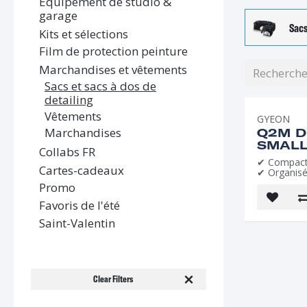
Équipement de studio &
garage
Sacs
Kits et sélections
Film de protection peinture
Marchandises et vêtements
Sacs et sacs à dos de
detailing
Vêtements
GYEON
Marchandises
Q2M D
SMAL
Collabs FR
✔ Compac
Cartes-cadeaux
✔ Organis
Promo
Favoris de l'été
Saint-Valentin
Clear Filters