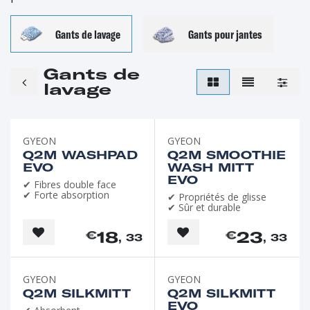
Gants de lavage
Gants pour jantes
Gants de
lavage
GYEON
GYEON
Q2M WASHPAD
Q2M SMOOTHIE
EVO
WASH MITT
EVO
✔ Fibres double face
✔ Forte absorption
✔ Propriétés de glisse
✔ Sûr et durable
18
23
€
€
, 33
, 33
GYEON
GYEON
Q2M SILKMITT
Q2M SILKMITT
EVO