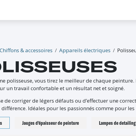
CONTACTEZ-NOUS
PROMO
ÉVÉNEMENTS
G-CREDITS
INFLUENCEUR
Chiffons & accessoires
Appareils électriques
Polisse
LISSEUSES
ne polisseuse, vous tirez le meilleur de chaque peinture. 
ur un travail confortable et un résultat net et soigné.
sse de corriger de légers défauts ou d’effectuer une corre
la différence. Idéales pour les passionnés comme pour les
es
Jauges d'épaisseur de peinture
Lampes de detailing