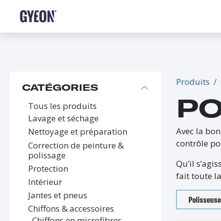
SE RENDRE AU CONTENU
BOUTIQUE
LE RÉSEAU
FORMATIONS
FAQ
Produits
CATÉGORIES
PO
Tous les produits
Lavage et séchage
Avec la bon
Nettoyage et préparation
contrôle po
Correction de peinture &
polissage
Qu’il s’agi
Protection
fait toute 
Intérieur
Jantes et pneus
Polisseus
Chiffons & accessoires
Chiffons en microfibres