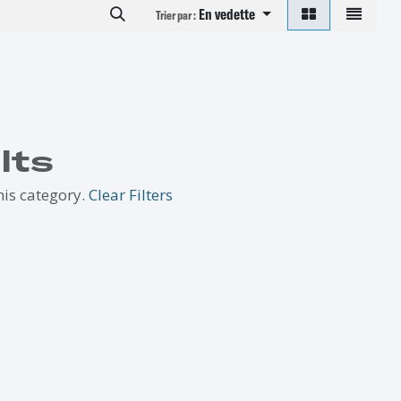
En vedette
Trier par :
lts
his category.
Clear Filters