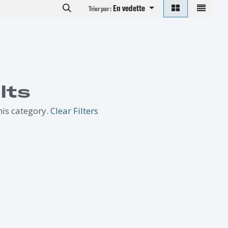
En vedette
Trier par :
lts
his category.
Clear Filters