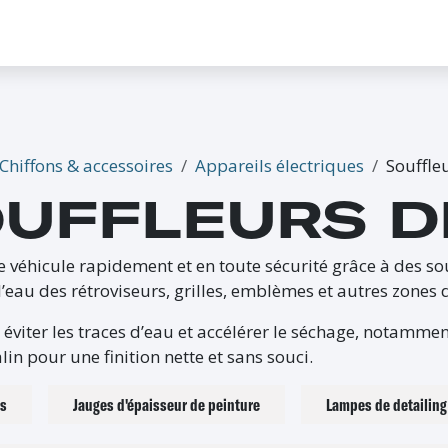
CONTACTEZ-NOUS
PROMO
ÉVÉNEMENTS
G-CREDITS
INFLUENCEUR
Chiffons & accessoires
Appareils électriques
Souffle
UFFLEURS D
e véhicule rapidement et en toute sécurité grâce à des so
’eau des rétroviseurs, grilles, emblèmes et autres zones di
 éviter les traces d’eau et accélérer le séchage, notammen
lin pour une finition nette et sans souci.
es
Jauges d'épaisseur de peinture
Lampes de detailing