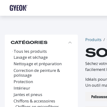
SE RENDRE AU CONTENU
BOUTIQUE
LE RÉSEAU
FORMATIONS
FAQ
Produits
CATÉGORIES
SO
Tous les produits
Lavage et séchage
Séchez votr
Nettoyage et préparation
facilement l
Correction de peinture &
polissage
Idéals pour
Protection
Un outil ma
Intérieur
Jantes et pneus
Polisseus
Chiffons & accessoires
Chiffons en microfibres