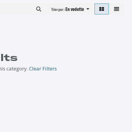
En vedette
Trier par :
lts
his category.
Clear Filters