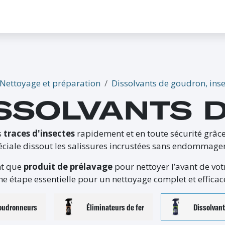
CONTACTEZ-NOUS
PROMO
ÉVÉNEMENTS
G-CREDITS
INFLUENCEUR
Nettoyage et préparation
Dissolvants de goudron, inse
SSOLVANTS D
s
traces d'insectes
rapidement et en toute sécurité grâc
ciale dissout les salissures incrustées sans endommage
nt que
produit de prélavage
pour nettoyer l’avant de vot
ne étape essentielle pour un nettoyage complet et efficac
oudronneurs
Éliminateurs de fer
Dissolvant