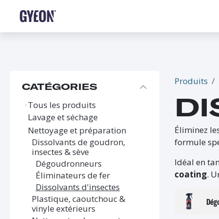
SE RENDRE AU CONTENU
BOUTIQUE
LE RÉSEAU
FORMATIONS
FAQ
Produits
CATÉGORIES
DI
Tous les produits
Lavage et séchage
Éliminez le
Nettoyage et préparation
formule spé
Dissolvants de goudron,
insectes & sève
Idéal en ta
Dégoudronneurs
coating
. U
Éliminateurs de fer
Dissolvants d'insectes
Plastique, caoutchouc &
Dég
vinyle extérieurs