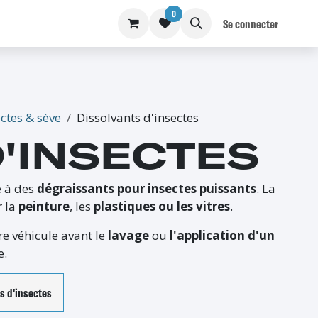
0
S
BLOG
Se connecter
ctes & sève
Dissolvants d'insectes
'INSECTES
e à des
dégraissants pour insectes puissants
. La
r la
peinture
, les
plastiques ou les vitres
.
re véhicule avant le
lavage
ou
l'application d'un
e.
s d'insectes