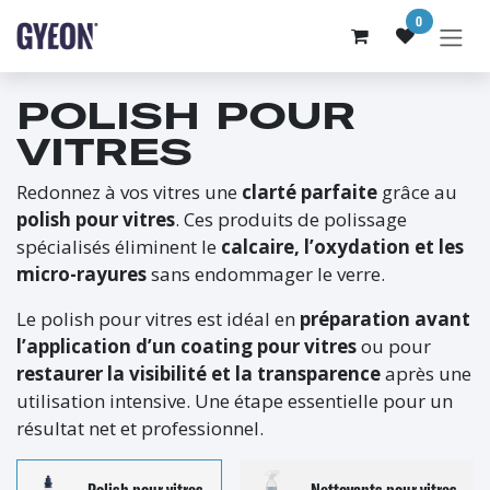
SE RENDRE AU CONTENU
0
POLISH POUR
VITRES
Redonnez à vos vitres une
clarté parfaite
grâce au
polish pour vitres
. Ces produits de polissage
spécialisés éliminent le
calcaire, l’oxydation et les
micro-rayures
sans endommager le verre.
Le polish pour vitres est idéal en
préparation avant
l’application d’un coating pour vitres
ou pour
restaurer la visibilité et la transparence
après une
utilisation intensive. Une étape essentielle pour un
résultat net et professionnel.
Polish pour vitres
Nettoyants pour vitres