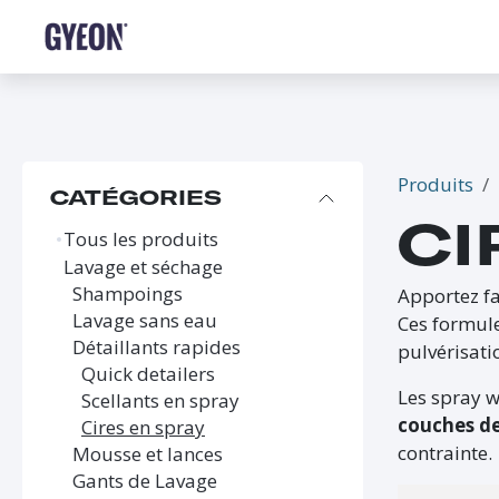
SE RENDRE AU CONTENU
BOUTIQUE
LE RÉSEAU
FORMATIONS
FAQ
Produits
CATÉGORIES
CI
Tous les produits
Lavage et séchage
Shampoings
Apportez f
Lavage sans eau
Ces formule
Détaillants rapides
pulvérisati
Quick detailers
Les spray w
Scellants en spray
couches de
Cires en spray
contrainte.
Mousse et lances
Gants de Lavage