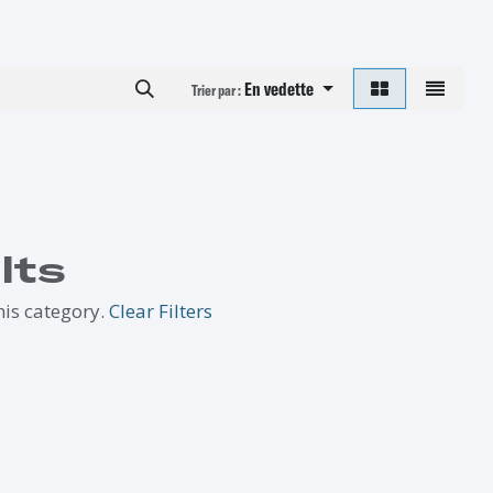
En vedette
Trier par :
lts
his category.
Clear Filters