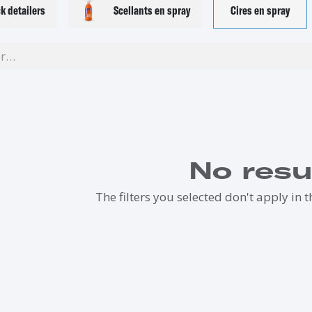
k detailers
Scellants en spray
Cires en spray
No resu
The filters you selected don't apply in t