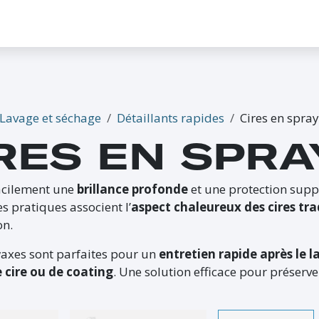
CONTACTEZ-NOUS
PROMO
ÉVÉNEMENTS
G-CREDITS
INFLUENCEUR
Lavage et séchage
Détaillants rapides
Cires en spray
RES EN SPRA
acilement une
brillance profonde
et une protection supp
s pratiques associent l’
aspect chaleureux des cires tra
on.
axes sont parfaites pour un
entretien rapide après le 
 cire ou de coating
. Une solution efficace pour préserver