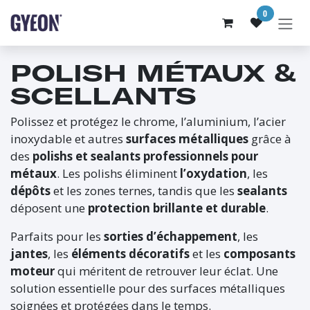
SE RENDRE AU CONTENU
0
POLISH MÉTAUX &
SCELLANTS
Polissez et protégez le chrome, l’aluminium, l’acier
inoxydable et autres
surfaces métalliques
grâce à
des
polishs et sealants professionnels pour
métaux
. Les polishs éliminent
l’oxydation
, les
dépôts
et les zones ternes, tandis que les
sealants
déposent une
protection brillante et durable
.
Parfaits pour les
sorties d’échappement
, les
jantes
, les
éléments décoratifs
et les
composants
moteur
qui méritent de retrouver leur éclat. Une
solution essentielle pour des surfaces métalliques
soignées et protégées dans le temps.