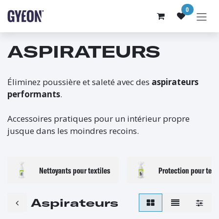
SE RENDRE AU CONTENU
0
ASPIRATEURS
Éliminez poussière et saleté avec des
aspirateurs
performants
.
Accessoires pratiques pour un intérieur propre
jusque dans les moindres recoins.
Nettoyants pour textiles
Protection pour text
Aspirateurs