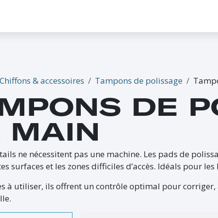
CONTACTEZ-NOUS
PROMO
ÉVÉNEMENTS
G-CREDITS
INFLUENCEUR
Chiffons & accessoires
Tampons de polissage
Tampo
MPONS DE P
 MAIN
tails ne nécessitent pas une machine. Les pads de polissa
ites surfaces et les zones difficiles d’accès. Idéals pour 
 à utiliser, ils offrent un contrôle optimal pour corriger, 
lle.