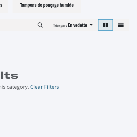
es
Tampons de ponçage humide
En vedette
Trier par :
lts
his category.
Clear Filters