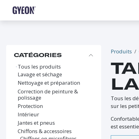
SE RENDRE AU CONTENU
BOUTIQUE
LE RÉSEAU
FORMATIONS
FAQ
Produits
CATÉGORIES
TA
Tous les produits
Lavage et séchage
LA
Nettoyage et préparation
Correction de peinture &
polissage
Tous les dé
Protection
sur les pet
Intérieur
Confortables
Jantes et pneus
est essentie
Chiffons & accessoires
Chiffons en microfibres